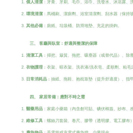
1.
個人清潔
：牙膏、牙刷、毛巾、浴巾、洗發水、沐浴露、
2.
環境清潔
：馬桶刷、潔廁劑、浴室清潔劑、刮水器（保持
3.
其他必備
：廁紙、垃圾桶、防滑地墊、充足的掛鉤。
三、 客廳與臥室：舒適與整潔的保障
1.
清潔工具
：掃把、簸箕、拖把、吸塵器（或替代品）、除
2.
衣物護理
：衣架、晾衣架、洗衣液/洗衣皂、柔順劑、粘毛
3.
日常消耗品
：抽紙、拖鞋、抱枕靠墊（提升舒適度）、指
四、 家居常備：應對不時之需
1.
醫藥用品
：家庭小藥箱（內含創可貼、碘伏棉簽、紗布、
2.
維修工具
：螺絲刀套裝、卷尺、膠帶（透明膠、電工膠布
3.
應急物品
：手電筒或充電式應急燈、少量現金。