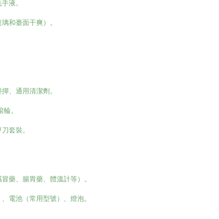
洗手液。
玻璃和臺面干爽）。
塵撣、通用清潔劑。
滾輪。
甲刀套裝。
感冒藥、腸胃藥、體溫計等）。
）、電池（常用型號）、燈泡。