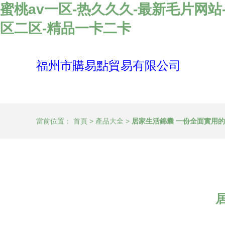
蜜桃av一区-热久久久-最新毛片网
区二区-精品一卡二卡
福州市購易點貿易有限公司
當前位置：
首頁
>
產品大全
>
居家生活錦囊 一份全面實用