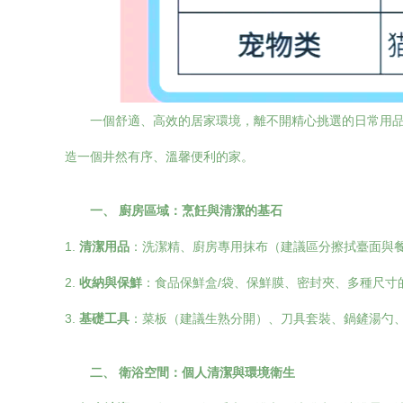
一個舒適、高效的居家環境，離不開精心挑選的日常用
造一個井然有序、溫馨便利的家。
一、 廚房區域：烹飪與清潔的基石
1.
清潔用品
：洗潔精、廚房專用抹布（建議區分擦拭臺面與
2.
收納與保鮮
：食品保鮮盒/袋、保鮮膜、密封夾、多種尺寸
3.
基礎工具
：菜板（建議生熟分開）、刀具套裝、鍋鏟湯勺
二、 衛浴空間：個人清潔與環境衛生