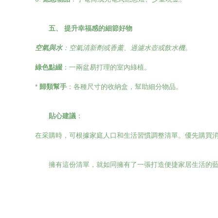
五、 提升幸福感的細節好物
空氣與水
：空氣清新劑或香薰、過濾水壺或飲水機。
綠色點綴
：一兩盆易打理的室內綠植。
*
歸類幫手
：各種尺寸的收納盒，幫助細分物品。
貼心建議
：
在采購時，可根據家庭人口和生活習慣調整清單。優先購買
擁有這份清單，就如同擁有了一張打造便捷家居生活的